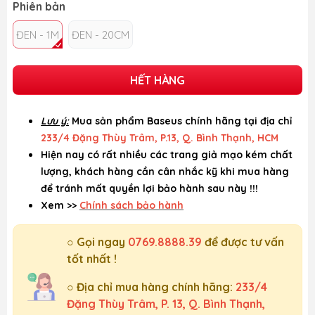
Phiên bản
ĐEN - 1M
ĐEN - 20CM
HẾT HÀNG
Lưu ý:
Mua sản phẩm Baseus chính hãng tại địa chỉ
233/4 Đặng Thùy Trâm, P.13, Q. Bình Thạnh, HCM
Hiện nay có rất nhiều các trang giả mạo kém chất
lượng, khách hàng cần cân nhắc kỹ khi mua hàng
để tránh mất quyền lợi bảo hành sau này !!!
Xem >>
Chính sách bảo hành
○ Gọi ngay
0769.8888.39
để được tư vấn
tốt nhất !
○ Địa chỉ mua hàng chính hãng:
233/4
Đặng Thùy Trâm, P. 13, Q. Bình Thạnh,