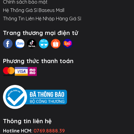
Chính sách bảo mật
Hệ Thống Giá Sỉ Baseus Mall
Thông Tin Liên Hệ Nhập Hàng Giá Sỉ
Trang thương mại điện tử
Phương thức thanh toán
Thông tin liên hệ
Hotline HCM:
0769.8888.39
ụ Kiện Ô Tô
Thiết Bị Âm
Tiện Ích Thông
Cường Lực ~