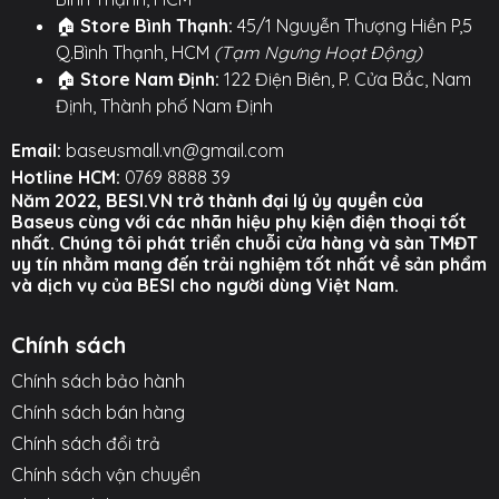
🏠
Store Bình Thạnh:
45/1 Nguyễn Thượng Hiền P,5
○ Hỗ trợ sạc và truyền dữ liệu đồng thời.
Q.Bình Thạnh, HCM
(Tạm Ngưng Hoạt Động)
Hình ảnh sản phẩm
🏠
Store Nam Định:
122 Điện Biên, P. Cửa Bắc, Nam
Định, Thành phố Nam Định
Email:
baseusmall.vn@gmail.com
Hotline HCM:
0769 8888 39
Năm 2022, BESI.VN trở thành đại lý ủy quyền của
Baseus cùng với các nhãn hiệu phụ kiện điện thoại tốt
nhất. Chúng tôi phát triển chuỗi cửa hàng và sàn TMĐT
uy tín nhằm mang đến trải nghiệm tốt nhất về sản phẩm
và dịch vụ của BESI cho người dùng Việt Nam.
Chính sách
Chính sách bảo hành
Chính sách bán hàng
Chính sách đổi trả
Chính sách vận chuyển