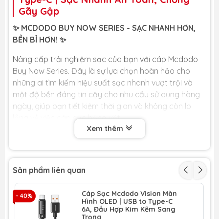
Gãy Gập
✨ MCDODO BUY NOW SERIES - SẠC NHANH HƠN,
BỀN BỈ HƠN! ✨
Nâng cấp trải nghiệm sạc của bạn với cáp Mcdodo
Buy Now Series. Đây là sự lựa chọn hoàn hảo cho
những ai tìm kiếm hiệu suất sạc nhanh vượt trội và
một độ bền đáng tin cậy cho nhu cầu sử dụng hàng
ngày, giúp bạn tiết kiệm thời gian và không còn lo
lắng về việc cáp sạc hỏng vặt.
Xem thêm
🏆 LỢI ÍCH CỐT LÕI DÀNH CHO BẠN 🏆
⚡️ Tốc Độ Sạc Nhanh Vượt Trội: Hỗ trợ dòng sạc cao,
giúp nạp đầy năng lượng cho các thiết bị của bạn
Sản phẩm liên quan
nhanh hơn đáng kể so với các loại cáp thông thường,
tiết kiệm thời gian chờ đợi.
Cáp Sạc Mcdodo Vision Màn
- 40%
- 
Hình OLED | USB to Type-C
6A, Đầu Hợp Kim Kẽm Sang
💪 Dây Dù Bện Siêu Bền, Chống Đứt Gãy: Cấu trúc
Trọng