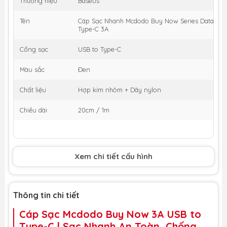
Thương hiệu
Baseus
Tên
Cáp Sạc Nhanh Mcdodo Buy Now Series Data Cab
Type-C 3A
Cổng sạc
USB to Type-C
Màu sắc
Đen
Chất liệu
Hợp kim nhôm + Dây nylon
Chiều dài
20cm / 1m
Xem chi tiết cấu hình
Thông tin chi tiết
Cáp Sạc Mcdodo Buy Now 3A USB to
Type-C | Sạc Nhanh An Toàn, Chống