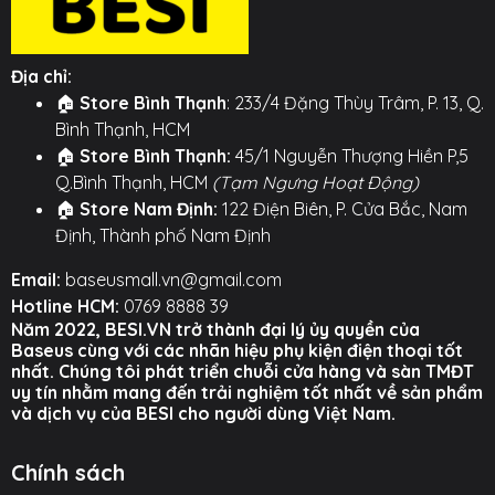
Địa chỉ:
🏠
Store Bình Thạnh
: 233/4 Đặng Thùy Trâm, P. 13, Q.
Bình Thạnh, HCM
🏠
Store Bình Thạnh:
45/1 Nguyễn Thượng Hiền P,5
Q.Bình Thạnh, HCM
(Tạm Ngưng Hoạt Động)
🏠
Store Nam Định:
122 Điện Biên, P. Cửa Bắc, Nam
Định, Thành phố Nam Định
Email:
baseusmall.vn@gmail.com
Hotline HCM:
0769 8888 39
Năm 2022, BESI.VN trở thành đại lý ủy quyền của
Baseus cùng với các nhãn hiệu phụ kiện điện thoại tốt
nhất. Chúng tôi phát triển chuỗi cửa hàng và sàn TMĐT
uy tín nhằm mang đến trải nghiệm tốt nhất về sản phẩm
và dịch vụ của BESI cho người dùng Việt Nam.
Chính sách