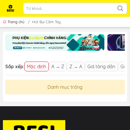
Trang chủ
/
Hút Bụi Cầm Tay
Sắp xếp:
Mặc định
A → Z
Z → A
Giá tăng dần
Giá 
Danh mục trống