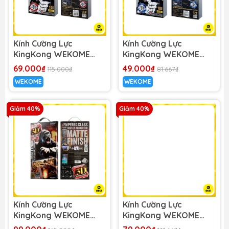
Kính Cường Lực
Kính Cường Lực
KingKong WEKOME
KingKong WEKOME
WTP-056 Upine Series
WTP-040 Upine Series
69.000₫
49.000₫
115.000₫
81.667₫
Kingkong 6D Screen
Kingkong 6D Screen
WEKOME
WEKOME
Protector (Chống nhìn
Protector (HD)
trộm)
Giảm 40%
Giảm 40%
Kính Cường Lực
Kính Cường Lực
KingKong WEKOME
KingKong WEKOME
WTP-030 Kingkong 3D
WTP-009 Kingkong 3D