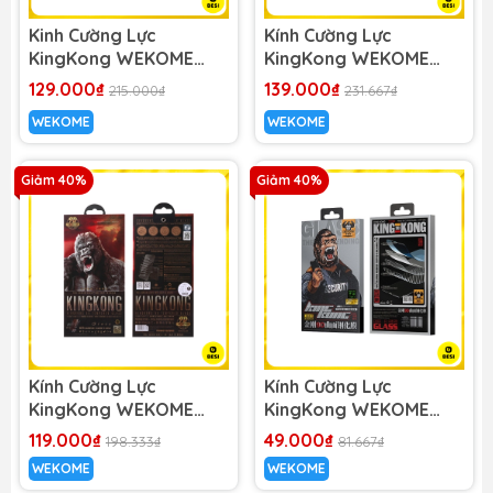
Kinh Cường Lực
Kính Cường Lực
KingKong WEKOME
KingKong WEKOME
WTP-012 Kingkong 4D
Screen Protector
129.000₫
139.000₫
215.000₫
231.667₫
Curved Screen
WTP-026
WEKOME
WEKOME
Protector (Chống nhìn
trộm)
Giảm 40%
Giảm 40%
Kính Cường Lực
Kính Cường Lực
KingKong WEKOME
KingKong WEKOME
Screen Protector
WTP-065
119.000₫
49.000₫
198.333₫
81.667₫
WTP-014
HD/Matte/Privacy
WEKOME
WEKOME
Gaming Tempered