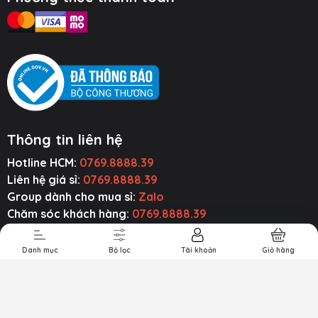
Thông tin liên hệ
Hotline HCM:
0769.8888.39
ụ Kiện Ô Tô
Thiết Bị Âm
Tiện Ích Thông
Cường Lực ~
Thanh
Minh
Ốp Lưng
Liên hệ giá sỉ:
0769.8888.39
Group dành cho mua sỉ:
Zalo
Chăm sóc khách hàng:
0769.8888.39
Email liên hệ:
baseusmall.vn@gmail.com
Zalo:
0769.8888.39
Danh mục
Bộ lọc
Tài khoản
Giỏ hàng