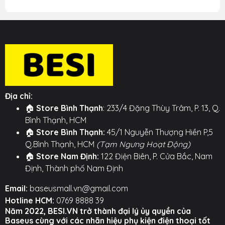
Địa chỉ:
🏠
Store Bình Thạnh
: 233/4 Đặng Thùy Trâm, P. 13, Q.
Bình Thạnh, HCM
🏠
Store Bình Thạnh:
45/1 Nguyễn Thượng Hiền P,5
Q.Bình Thạnh, HCM
(Tạm Ngưng Hoạt Động)
🏠
Store Nam Định:
122 Điện Biên, P. Cửa Bắc, Nam
Định, Thành phố Nam Định
Email:
baseusmall.vn@gmail.com
Hotline HCM:
0769 8888 39
Năm 2022, BESI.VN trở thành đại lý ủy quyền của
Baseus cùng với các nhãn hiệu phụ kiện điện thoại tốt