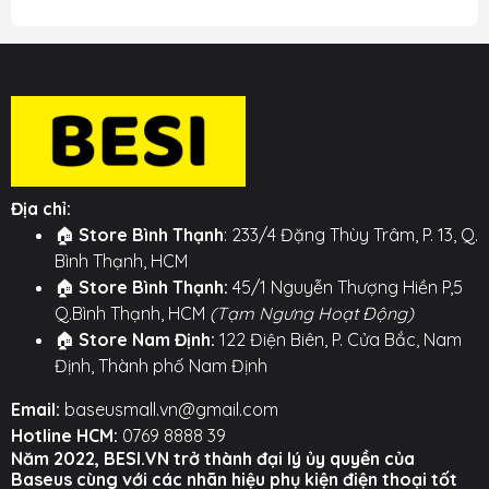
Địa chỉ:
🏠
Store Bình Thạnh
: 233/4 Đặng Thùy Trâm, P. 13, Q.
Bình Thạnh, HCM
🏠
Store Bình Thạnh:
45/1 Nguyễn Thượng Hiền P,5
Q.Bình Thạnh, HCM
(Tạm Ngưng Hoạt Động)
🏠
Store Nam Định:
122 Điện Biên, P. Cửa Bắc, Nam
Định, Thành phố Nam Định
Email:
baseusmall.vn@gmail.com
Hotline HCM:
0769 8888 39
Năm 2022, BESI.VN trở thành đại lý ủy quyền của
Baseus cùng với các nhãn hiệu phụ kiện điện thoại tốt