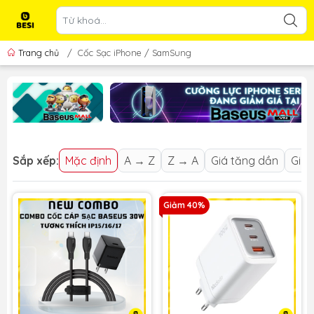
Trang chủ
/
Cốc Sạc iPhone / SamSung
Sắp xếp:
Mặc định
A → Z
Z → A
Giá tăng dần
Giá 
Giảm 40%