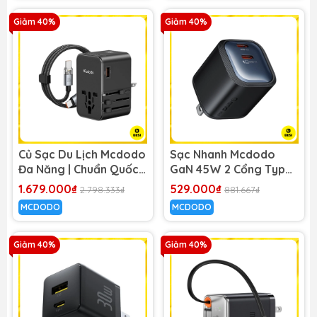
Giảm 40%
Giảm 40%
Củ Sạc Du Lịch Mcdodo
Sạc Nhanh Mcdodo
Đa Năng | Chuẩn Quốc
GaN 45W 2 Cổng Type
Tế, Nhiều Cổng Sạc
C, Sạc Nhanh PD, Điện
1.679.000₫
529.000₫
2.798.333₫
881.667₫
Nhanh, Kèm Cáp
Thoại, Siêu Nhỏ Gọn
MCDODO
MCDODO
Giảm 40%
Giảm 40%