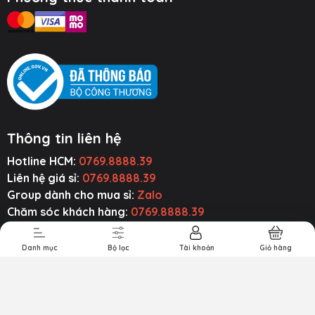
Thông tin liên hệ
Hotline HCM:
0769.8888.39
ụ Kiện Ô Tô
Thiết Bị Âm
Tiện Ích Thông
Cường Lực ~
Thanh
Minh
Ốp Lưng
Liên hệ giá sỉ:
0769.8888.39
Group dành cho mua sỉ:
Zalo
Chăm sóc khách hàng:
0769.8888.39
Email liên hệ:
baseusmall.vn@gmail.com
Zalo:
0769.8888.39
Danh mục
Bộ lọc
Tài khoản
Giỏ hàng