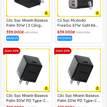
Cốc Sạc Nhanh Baseus
Củ Sạc Mcdodo
Palm 30W | 2 Cổng
FreeGo 67W GaN Kèm
Type-C & USB, Siêu
Cáp Rút | 3 Cổng Sạc
399.000₫
839.000₫
665.000₫
1.398.333₫
Nhỏ Gọn
Nhanh Laptop & Điện
BASEUS
MCDODO
Thoại
Giảm 40%
Giảm 40%
Cốc Sạc Nhanh Baseus
Cốc Sạc Nhanh Baseus
Palm 30W PD Type-C |
Palm 20W PD Type-C |
Thiết Kế Mini Siêu Nhỏ
Thiết Kế Mini Siêu Nhỏ