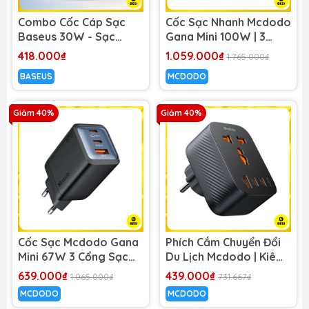
Combo Cốc Cáp Sạc
Cốc Sạc Nhanh Mcdodo
Baseus 30W - Sạc
Gana Mini 100W | 3
Nhanh - Không Nóng
Cổng Sạc, Sạc Nhanh
418.000₫
1.059.000₫
1.765.000₫
Máy (Cốc Type-C, Cáp
Laptop Điện Thoại,
BASEUS
MCDODO
Type-C to Type-C 1m)
2Type-C + USB
Giảm 40%
Giảm 40%
Cốc Sạc Mcdodo Gana
Phích Cắm Chuyển Đổi
Mini 67W 3 Cổng Sạc
Du Lịch Mcdodo | Kiêm
Nhanh | Công Nghệ GaN
Sạc 20W, 3 Cổng (1
639.000₫
439.000₫
1.065.000₫
731.667₫
Siêu Nhỏ Gọn, 2 Cổng
USB & 2 Type-C)
MCDODO
MCDODO
Type-C & 1 USB