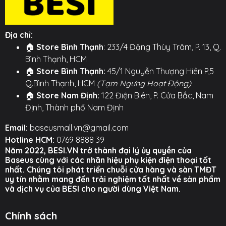
Địa chỉ:
🏠
Store Bình Thạnh
: 233/4 Đặng Thùy Trâm, P. 13, Q.
Bình Thạnh, HCM
🏠
Store Bình Thạnh:
45/1 Nguyễn Thượng Hiền P,5
Q.Bình Thạnh, HCM
(Tạm Ngưng Hoạt Động)
🏠
Store Nam Định:
122 Điện Biên, P. Cửa Bắc, Nam
Định, Thành phố Nam Định
Email:
baseusmall.vn@gmail.com
Hotline HCM:
0769 8888 39
Năm 2022, BESI.VN trở thành đại lý ủy quyền của
Baseus cùng với các nhãn hiệu phụ kiện điện thoại tốt
nhất. Chúng tôi phát triển chuỗi cửa hàng và sàn TMĐT
uy tín nhằm mang đến trải nghiệm tốt nhất về sản phẩm
và dịch vụ của BESI cho người dùng Việt Nam.
Chính sách