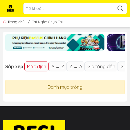
Trang chủ
/
Tai Nghe Chụp Tai
Sắp xếp:
Mặc định
A → Z
Z → A
Giá tăng dần
Giá 
Danh mục trống