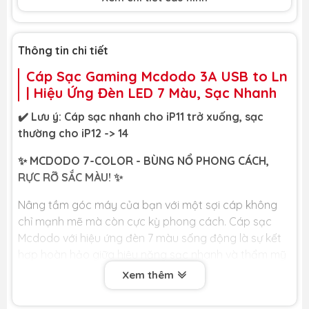
Thông tin chi tiết
Cáp Sạc Gaming Mcdodo 3A USB to Ln
| Hiệu Ứng Đèn LED 7 Màu, Sạc Nhanh
✔️ Lưu ý: Cáp sạc nhanh cho iP11 trở xuống, sạc
thường cho iP12 -> 14
✨ MCDODO 7-COLOR - BÙNG NỔ PHONG CÁCH,
RỰC RỠ SẮC MÀU! ✨
Nâng tầm góc máy của bạn với một sợi cáp không
chỉ mạnh mẽ mà còn cực kỳ phong cách. Cáp sạc
Mcdodo với hiệu ứng đèn 7 màu sống động là sự kết
hợp hoàn hảo giữa hiệu năng sạc nhanh và thẩm mỹ
gaming, mang đến một phụ kiện không thể thiếu cho
Xem thêm
bất kỳ ai yêu thích công nghệ.