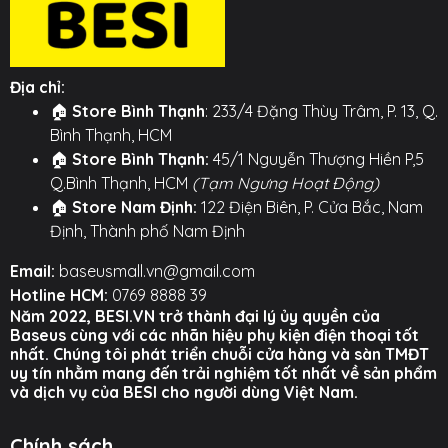
thông minh, sợi cáp tự động nhận diện và điều chỉnh
dòng điện để mang lại tốc độ sạc nhanh và ổn định
nhất, đồng thời bảo vệ an toàn cho pin thiết bị của
bạn.
Địa chỉ:
🏠
Store Bình Thạnh
: 233/4 Đặng Thùy Trâm, P. 13, Q.
⚙️ TÍNH NĂNG NỔI BẬT ⚙️
Bình Thạnh, HCM
🏠
Store Bình Thạnh:
45/1 Nguyễn Thượng Hiền P,5
○ Tích hợp đèn LED với hiệu ứng chuyển đổi 7 màu.
Q.Bình Thạnh, HCM
(Tạm Ngưng Hoạt Động)
○ Hỗ trợ sạc nhanh dòng cao, an toàn cho thiết bị.
🏠
Store Nam Định:
122 Điện Biên, P. Cửa Bắc, Nam
Định, Thành phố Nam Định
○ Vật liệu cao cấp, thiết kế bền bỉ, chống gãy gập.
Email:
baseusmall.vn@gmail.com
○ Tích hợp chip sạc thông minh giúp ổn định dòng
Hotline HCM:
0769 8888 39
điện.
Năm 2022, BESI.VN trở thành đại lý ủy quyền của
Baseus cùng với các nhãn hiệu phụ kiện điện thoại tốt
Hình ảnh sản phẩm
nhất. Chúng tôi phát triển chuỗi cửa hàng và sàn TMĐT
uy tín nhằm mang đến trải nghiệm tốt nhất về sản phẩm
và dịch vụ của BESI cho người dùng Việt Nam.
Chính sách