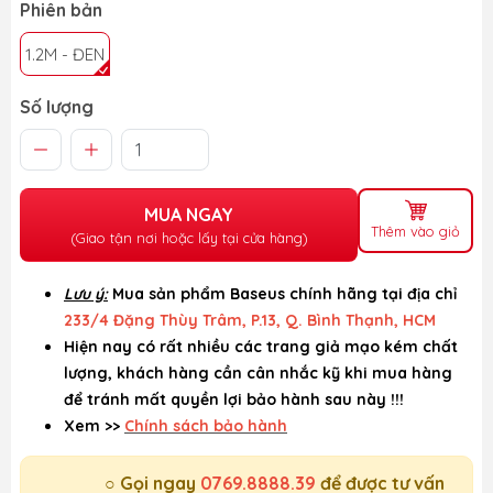
Phiên bản
1.2M - ĐEN
Số lượng
MUA NGAY
Thêm vào giỏ
(Giao tận nơi hoặc lấy tại cửa hàng)
Lưu ý:
Mua sản phẩm Baseus chính hãng tại địa chỉ
233/4 Đặng Thùy Trâm, P.13, Q. Bình Thạnh, HCM
Hiện nay có rất nhiều các trang giả mạo kém chất
lượng, khách hàng cần cân nhắc kỹ khi mua hàng
để tránh mất quyền lợi bảo hành sau này !!!
Xem >>
Chính sách bảo hành
○ Gọi ngay
0769.8888.39
để được tư vấn