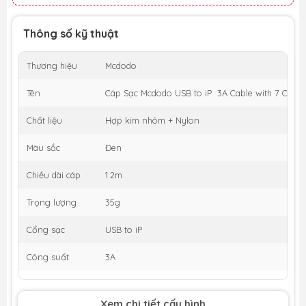
Thông số kỹ thuật
Thương hiệu
Mcdodo
Tên
Cáp Sạc Mcdodo USB to iP 3A Cable with 7 Colorf
Chất liệu
Hợp kim nhôm + Nylon
Màu sắc
Đen
Chiều dài cáp
1.2m
Trọng lượng
35g
Cổng sạc
USB to iP
Công suất
3A
Xem chi tiết cấu hình