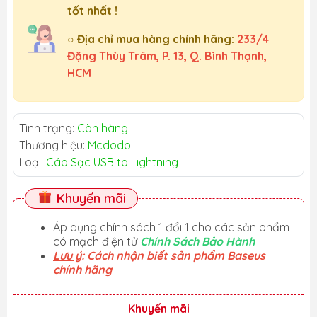
tốt nhất !
○ Địa chỉ mua hàng chính hãng:
233/4
Đặng Thùy Trâm, P. 13, Q. Bình Thạnh,
HCM
Tình trạng:
Còn hàng
Thương hiệu:
Mcdodo
Loại:
Cáp Sạc USB to Lightning
Khuyến mãi
Áp dụng chính sách 1 đổi 1 cho các sản phẩm
có mạch điện tử
Chính Sách Bảo Hành
Lưu ý
: Cách nhận biết sản phẩm Baseus
chính hãng
Khuyến mãi