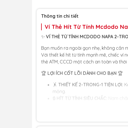
Thông tin chi tiết
Ví Thẻ Hít Từ Tính Mcdodo Na
✨
VÍ THẺ TỪ TÍNH MCDODO NAPA 2-TR
Bạn muốn ra ngoài gọn nhẹ, không cần ma
Với thiết kế hít từ tính mạnh mẽ, chiếc v
thẻ ATM, CCCD một cách an toàn và thời 
🏆
LỢI ÍCH CỐT LÕI DÀNH CHO BẠN
🏆
🤸
THIẾT KẾ 2-TRONG-1 TIỆN LỢI:
Kế
mỏng.
🔒
HÍT TỪ TÍNH SIÊU CHẮC:
Nam châm 
rớt.
✨
CHẤT LIỆU NAPA CAO CẤP:
Bề mặt
nắm thoải mái.
💳
SỨC CHỨA LỚN 6 THẺ:
Dễ dàng ma