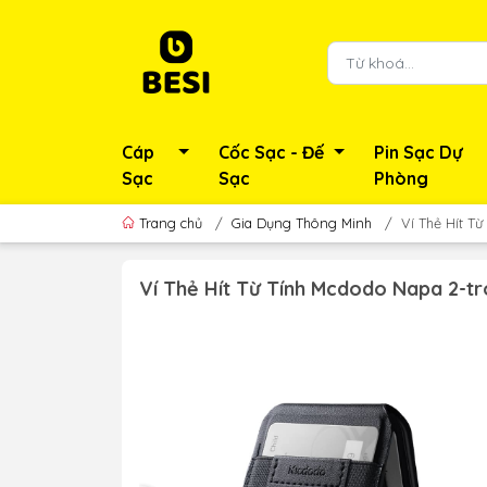
Cáp
Cốc Sạc - Đế
Pin Sạc Dự
Sạc
Sạc
Phòng
Trang chủ
/
Gia Dụng Thông Minh
/
Ví Thẻ Hít T
Ví Thẻ Hít Từ Tính Mcdodo Napa 2-tr