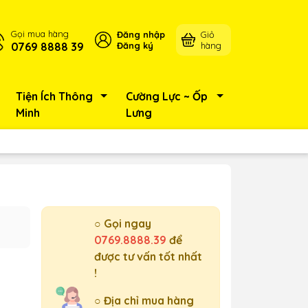
Gọi mua hàng
Đăng nhập
Giỏ
0769 8888 39
Đăng ký
hàng
Tiện Ích Thông
Cường Lực ~ Ốp
Minh
Lưng
○ Gọi ngay
0769.8888.39
để
được tư vấn tốt nhất
!
○ Địa chỉ mua hàng