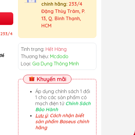
chính hãng:
233/4
Đặng Thùy Trâm, P.
13, Q. Bình Thạnh,
HCM
ỉ
233/4
Tình trạng:
Hết Hàng
để
Thương hiệu:
Mcdodo
Loại:
Gia Dụng Thông Minh
Khuyến mãi
Áp dụng chính sách 1 đổi
1 cho các sản phẩm có
mạch điện tử
Chính Sách
Bảo Hành
Lưu ý
: Cách nhận biết
sản phẩm Baseus chính
hãng