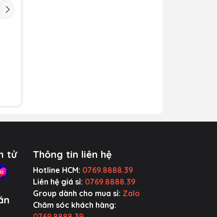
n tử
Thông tin liên hệ
Hotline HCM:
0769.8888.39
Liên hệ giá sỉ:
0769.8888.39
Group dành cho mua sỉ:
Zalo
án
Chăm sóc khách hàng:
0769.8888.39