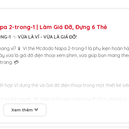
pa 2-trong-1 | Làm Giá Đỡ, Đựng 6 Thẻ
ONG-1
✨
VỪA LÀ VÍ - VỪA LÀ GIÁ ĐỠ!
ng ví? 📱 Ví thẻ Mcdodo Napa 2-trong-1 là phụ kiện hoàn hả
í này vừa là giá đỡ điện thoại xem phim, vừa giúp bạn mang the
trang. 💳
t hợp Ví đựng thẻ và Giá đỡ điện thoại trong một thiết kế siê
từ tính mạnh, hít chắc chắn vào mặt lưng iP (12+), không lo 
Xem thêm
 vải dệt và da PU Napa sang trọng, chống bám vân tay, cầ
ng theo thẻ tín dụng, CCCD, bằng lái xe... (tối đa 6 thẻ).