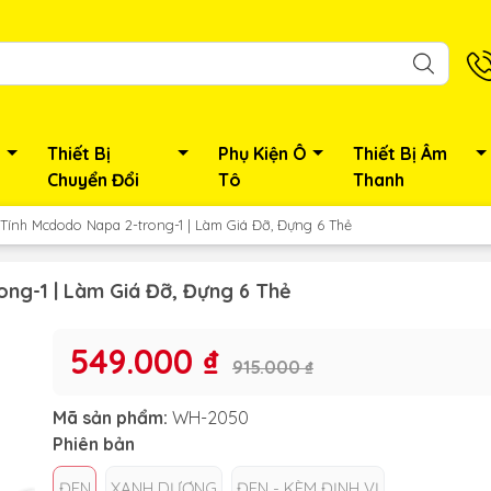
Thiết Bị
Phụ Kiện Ô
Thiết Bị Âm
Chuyển Đổi
Tô
Thanh
ừ Tính Mcdodo Napa 2-trong-1 | Làm Giá Đỡ, Đựng 6 Thẻ
ong-1 | Làm Giá Đỡ, Đựng 6 Thẻ
549.000 ₫
915.000 ₫
Mã sản phẩm:
WH-2050
Phiên bản
ĐEN
XANH DƯƠNG
ĐEN - KÈM ĐỊNH VỊ