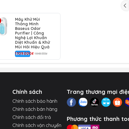
Máy Khử Mùi
 thành giá đỡ (dọc hoặc ngang) để xem video, lướt web,
Thông Minh
Baseus Odor
Purifier | Công
 hảo với các dòng iP (từ 12 trở lên) và các ốp có từ tính.
Nghệ Lợi Khuẩn
ng làm điện thoại bị cộm, dễ dàng đút túi quần.
Diệt Khuẩn & Khử
Mùi Hôi Hiệu Quả
ỉ và thời trang (có màu Đen/Xanh).
1.109.000₫
BASEUS
1.848.333₫
Chính sách
Trang thương mại điệ
Chính sách bảo hành
Chính sách bán hàng
Chính sách đổi trả
Phương thức thanh to
Chính sách vận chuyển