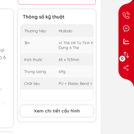
Thông số kỹ thuật
Thương hiệu
Mcdodo
Tên
Ví Thẻ Hít Từ Tính Mcdodo Napa 2-trong-1 
Đựng 6 Thẻ
o!
o 6
0
Kích thước
65 x 103mm
Trọng lượng
69g
Chất liệu
PU + Elastic Band + Manganese Steel + Ma
u
rơi
Xem chi tiết cấu hình
m